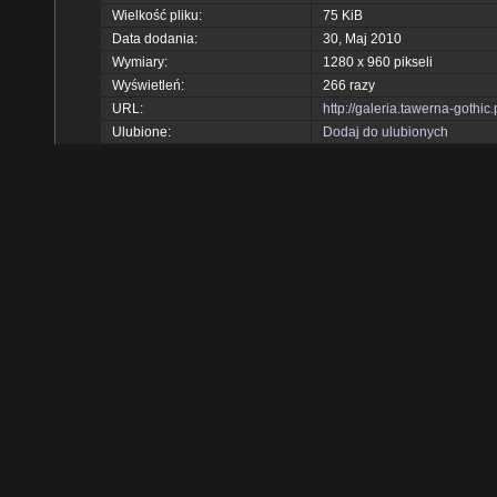
Wielkość pliku:
75 KiB
Data dodania:
30, Maj 2010
Wymiary:
1280 x 960 pikseli
Wyświetleń:
266 razy
URL:
http://galeria.tawerna-gothi
Ulubione:
Dodaj do ulubionych