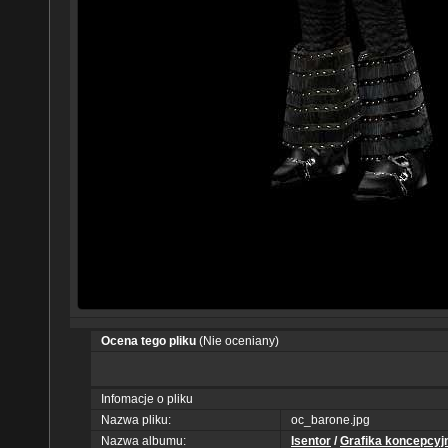
Ocena tego pliku
(Nie oceniany)
Infomacje o pliku
Nazwa pliku:
oc_barone.jpg
Nazwa albumu:
Isentor
/
Grafika koncepcyj