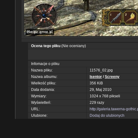
Ocena tego pliku
(Nie oceniany)
Infomacje o pliku
Nazwa pliku:
11576_02.jpg
Nazwa albumu:
Isentor
/
Screeny
Wielkość pliku:
356 KiB
Data dodania:
29, Maj 2010
Wymiary:
1024 x 768 pikseli
Wyświetleń:
229 razy
URL:
http://galeria.tawerna-gothi
Ulubione:
Dodaj do ulubionych