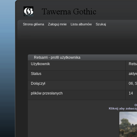
Strona główna
Zaloguj mnie
Lista albumów
Szukaj
Retsam\ - profil użytkownika
Użytkownik
Ret
Status
akty
Dołączył
06, 
plików przesłanych
14
O
Kliknij aby zobacz