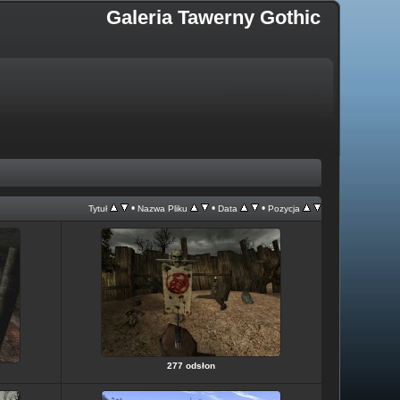
Galeria Tawerny Gothic
•
•
•
Tytuł
Nazwa Pliku
Data
Pozycja
277 odsłon