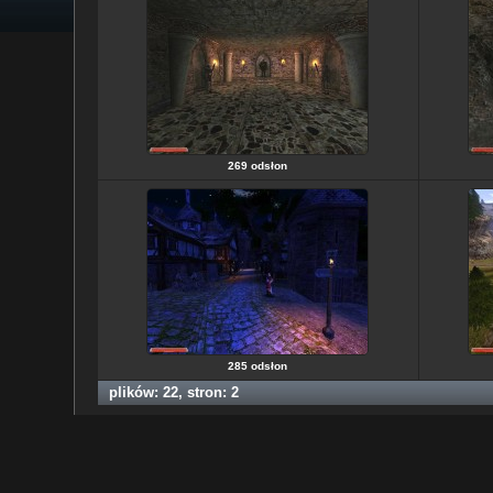
269 odsłon
285 odsłon
plików: 22, stron: 2