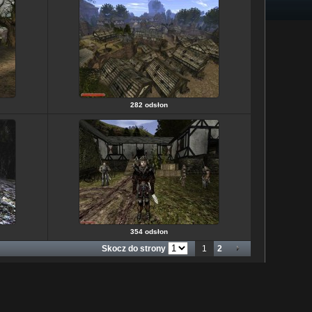
282 odsłon
354 odsłon
Skocz do strony
1
2